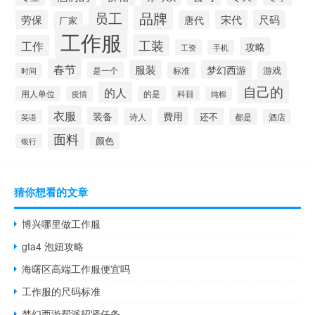
员工
品牌
劳保
宋代
尺码
唐代
厂家
工作服
工装
工作
攻略
工资
手机
春节
服装
梦幻西游
游戏
是一个
标准
时间
自己的
的人
用人单位
疫情
的是
科目
纯棉
衣服
装备
费用
还不
诗人
都是
酒店
英语
面料
颜色
银行
猜你想看的文章
博兴哪里做工作服
gta4 泡妞攻略
海曙区高端工作服便宜吗
工作服的尺码标准
梦幻西游帮派招贤任务