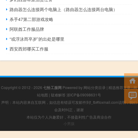
路由器怎么连接两个电脑上（路由器怎么连接两台电脑）
杀手47第二部游戏攻略
阿联酋工作服品牌
“或浮泳而卒岁”的出处是哪里
西安西郊哪买工作服
Copyright © 2012 - 2026
七恰工服网
Powered by
网站分类目录
|
精选推荐文章
|
网
站地图
|
疑难解答
浙ICP备09098631号
声明：本站内容来自互联网，如信息有错误可发邮件到f_fb#foxmail.com说明，我们
会及时纠正，谢谢
本站仅为个人兴趣爱好，不接盈利性广告及商业合作
小男孩