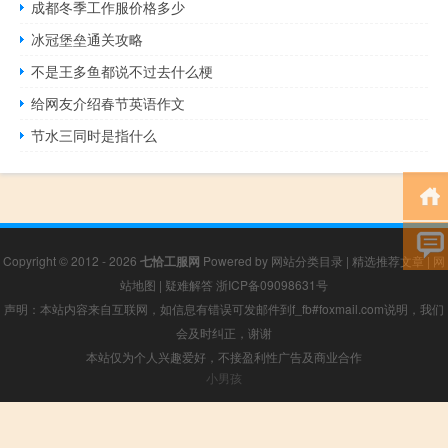
成都冬季工作服价格多少
冰冠堡垒通关攻略
不是王多鱼都说不过去什么梗
给网友介绍春节英语作文
节水三同时是指什么
Copyright © 2012 - 2026
七恰工服网
Powered by
网站分类目录
|
精选推荐文章
|
网
站地图
|
疑难解答
浙ICP备09098631号
声明：本站内容来自互联网，如信息有错误可发邮件到f_fb#foxmail.com说明，我们
会及时纠正，谢谢
本站仅为个人兴趣爱好，不接盈利性广告及商业合作
小男孩