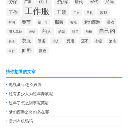
员工
品牌
劳保
宋代
尺码
唐代
厂家
工作服
工装
工作
攻略
工资
手机
春节
服装
梦幻西游
游戏
是一个
标准
时间
自己的
的人
用人单位
疫情
的是
科目
纯棉
衣服
装备
费用
还不
诗人
都是
酒店
英语
面料
颜色
银行
猜你想看的文章
电视dhcp怎么设置
还有多少人为过年奔波呢
过年了怎么回事呢英语
梦幻西游之奇幻岛在哪
贵州有机场吗