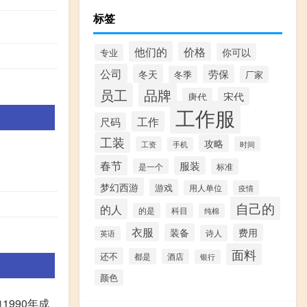
标签
他们的
价格
你可以
专业
公司
冬天
劳保
冬季
厂家
员工
品牌
宋代
唐代
工作服
工作
尺码
工装
攻略
工资
时间
手机
春节
服装
是一个
标准
梦幻西游
游戏
用人单位
疫情
自己的
的人
的是
科目
纯棉
衣服
装备
费用
诗人
英语
面料
还不
都是
酒店
银行
颜色
990年成