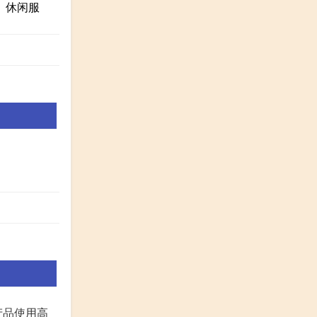
、休闲服
。
产品使用高