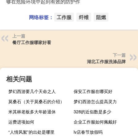
够在危险环境中起到有效的防护作
网络标签：
工作服
纤维
阻燃
上一篇
餐厅工作服哪家好看
下一篇
湖北工作服洗涤品牌
相关问题
梦幻西游要几个天命之人
保安工作服在哪买好
莫桑石（关于莫桑石的介绍）
梦幻西游怎么提高灵力
米其林老板多大年龄退休
328的近似数是多少
运费进项如何
企业工作服如何佩戴好
“人情风絮”的出处是哪里
lv店春节放假吗