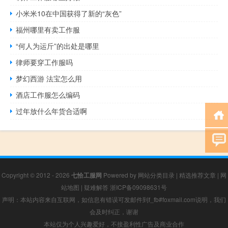
小米米10在中国获得了新的“灰色”
福州哪里有卖工作服
“何人为运斤”的出处是哪里
律师要穿工作服吗
梦幻西游 法宝怎么用
酒店工作服怎么编码
过年放什么年货合适啊
Copyright © 2012 - 2026
七恰工服网
Powered by
网站分类目录
|
精选推荐文章
|
网
站地图
|
疑难解答
浙ICP备09098631号
声明：本站内容来自互联网，如信息有错误可发邮件到f_fb#foxmail.com说明，我们
会及时纠正，谢谢
本站仅为个人兴趣爱好，不接盈利性广告及商业合作