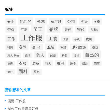
标签
他们的
价格
公司
冬天
你可以
专业
冬季
员工
品牌
劳保
宋代
尺码
唐代
厂家
工作服
工装
工作
攻略
工资
手机
春节
服装
梦幻西游
游戏
是一个
标准
时间
自己的
的人
用人单位
疫情
的是
科目
纯棉
衣服
装备
费用
还不
诗人
都是
酒店
英语
面料
颜色
银行
猜你想看的文章
漫游 工作服
制作工作服哪里好做