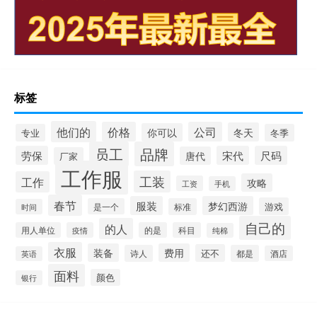
标签
他们的
价格
公司
冬天
你可以
专业
冬季
员工
品牌
劳保
宋代
尺码
唐代
厂家
工作服
工装
工作
攻略
工资
手机
春节
服装
梦幻西游
游戏
是一个
标准
时间
自己的
的人
用人单位
疫情
的是
科目
纯棉
衣服
装备
费用
还不
诗人
都是
酒店
英语
面料
颜色
银行