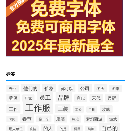
标签
他们的
价格
公司
冬天
你可以
专业
冬季
员工
品牌
劳保
宋代
尺码
唐代
厂家
工作服
工装
工作
攻略
工资
手机
春节
服装
梦幻西游
游戏
是一个
标准
时间
自己的
的人
用人单位
疫情
的是
科目
纯棉