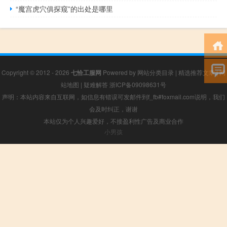
“魔宫虎穴俱探窥”的出处是哪里
Copyright © 2012 - 2026
七恰工服网
Powered by
网站分类目录
|
精选推荐文章
|
网
站地图
|
疑难解答
浙ICP备09098631号
声明：本站内容来自互联网，如信息有错误可发邮件到f_fb#foxmail.com说明，我们
会及时纠正，谢谢
本站仅为个人兴趣爱好，不接盈利性广告及商业合作
小男孩