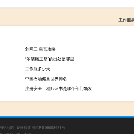
工作服
剑网三 皇宫攻略
“翠装雕玉辇”的出处是哪里
工作服多少天
中国石油储量世界排名
注册安全工程师证书是哪个部门颁发
网站地图
|
疑难解答
浙ICP备09098631号