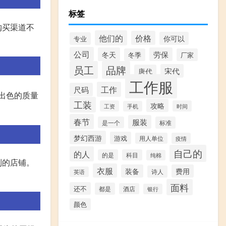
标签
购买渠道不
他们的
价格
你可以
专业
公司
冬天
劳保
冬季
厂家
员工
品牌
宋代
唐代
工作服
工作
尺码
出色的质量
工装
攻略
工资
时间
手机
春节
服装
是一个
标准
梦幻西游
游戏
用人单位
疫情
自己的
的人
的是
科目
纯棉
制的店铺。
衣服
装备
费用
诗人
英语
面料
还不
都是
酒店
银行
颜色