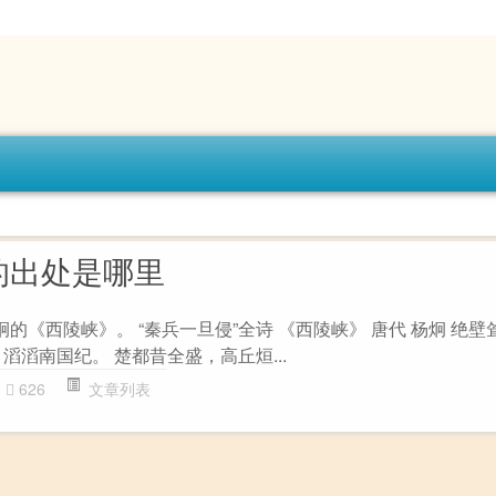
的出处是哪里
炯的《西陵峡》。 “秦兵一旦侵”全诗 《西陵峡》 唐代 杨炯 绝
滔滔南国纪。 楚都昔全盛，高丘烜...
626
文章列表