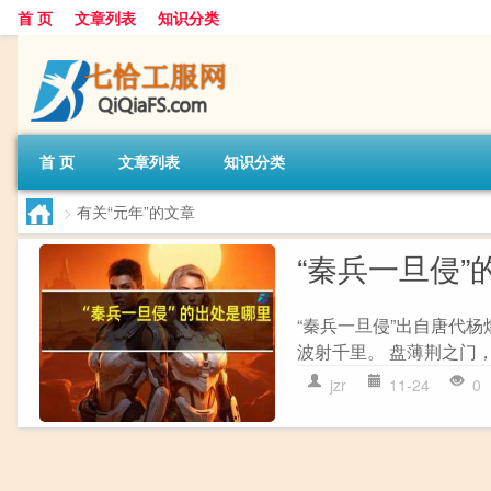
首 页
文章列表
知识分类
首 页
文章列表
知识分类
>
有关“元年”的文章
“秦兵一旦侵”
“秦兵一旦侵”出自唐代杨
波射千里。 盘薄荆之门，
jzr
11-24
0