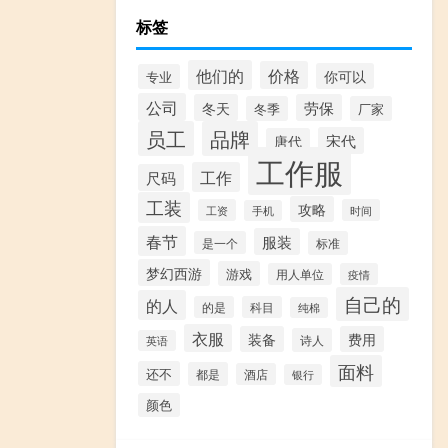
标签
他们的
价格
你可以
专业
公司
冬天
劳保
冬季
厂家
员工
品牌
宋代
唐代
工作服
工作
尺码
工装
攻略
工资
时间
手机
春节
服装
是一个
标准
梦幻西游
游戏
用人单位
疫情
自己的
的人
的是
科目
纯棉
衣服
装备
费用
诗人
英语
面料
还不
都是
酒店
银行
颜色