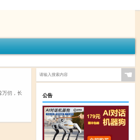
☚
壁耸万仞，长
公告