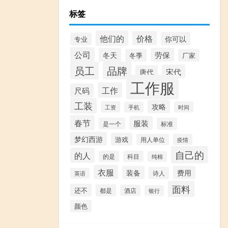
标签
他们的
价格
你可以
专业
公司
冬天
劳保
冬季
厂家
员工
品牌
宋代
唐代
工作服
工作
尺码
工装
攻略
工资
时间
手机
春节
服装
是一个
标准
梦幻西游
游戏
用人单位
疫情
自己的
的人
的是
科目
纯棉
衣服
装备
费用
诗人
英语
面料
还不
都是
酒店
银行
颜色