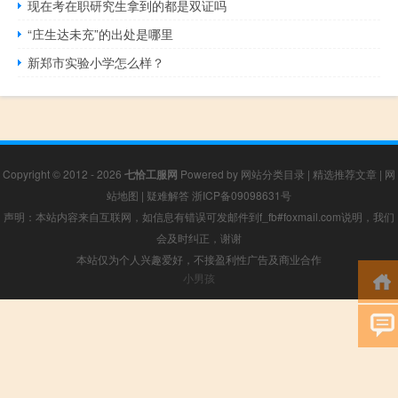
现在考在职研究生拿到的都是双证吗
“庄生达未充”的出处是哪里
新郑市实验小学怎么样？
Copyright © 2012 - 2026
七恰工服网
Powered by
网站分类目录
|
精选推荐文章
|
网
站地图
|
疑难解答
浙ICP备09098631号
声明：本站内容来自互联网，如信息有错误可发邮件到f_fb#foxmail.com说明，我们
会及时纠正，谢谢
本站仅为个人兴趣爱好，不接盈利性广告及商业合作
小男孩