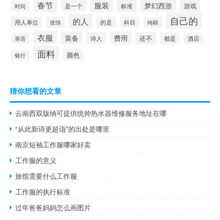
春节
服装
梦幻西游
游戏
是一个
标准
时间
自己的
的人
用人单位
疫情
的是
科目
纯棉
衣服
装备
费用
还不
诗人
都是
酒店
英语
面料
颜色
银行
猜你想看的文章
云南西双版纳可提供统帅热水器维修服务地址在哪
“从此新诗更超诣”的出处是哪里
南京短袖工作服哪家好卖
工作服的意义
旅馆需要什么工作服
工作服的执行标准
过年爸爸妈妈怎么画图片