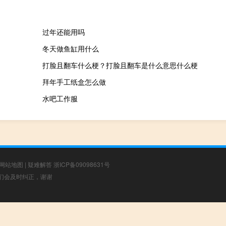
过年还能用吗
冬天做鱼缸用什么
打脸且翻车什么梗？打脸且翻车是什么意思什么梗
拜年手工纸盒怎么做
水吧工作服
网站地图
|
疑难解答
浙ICP备09098631号
，我们会及时纠正，谢谢