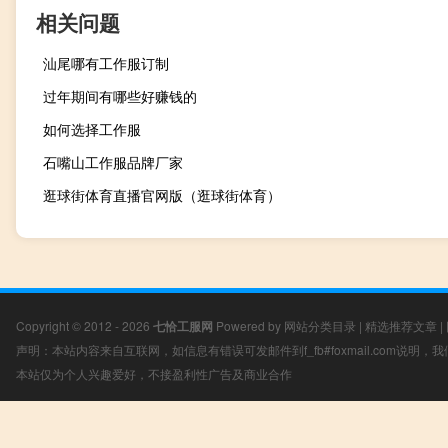
相关问题
汕尾哪有工作服订制
过年期间有哪些好赚钱的
如何选择工作服
石嘴山工作服品牌厂家
逛球街体育直播官网版（逛球街体育）
Copyright © 2012 - 2026
七恰工服网
Powered by
网站分类目录
|
精选推荐文章
|
声明：本站内容来自互联网，如信息有错误可发邮件到f_fb#foxmail.com说明
本站仅为个人兴趣爱好，不接盈利性广告及商业合作