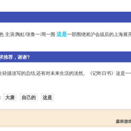
这是
色 主演:陶虹/张鲁一/周一围
一部围绕淞沪会战后的上海展
求推荐，谢谢?
生轻描淡写的总结,还有对未来生活的淡然。《记昨日书》这是一
：
大唐
自己的
这是
森林游