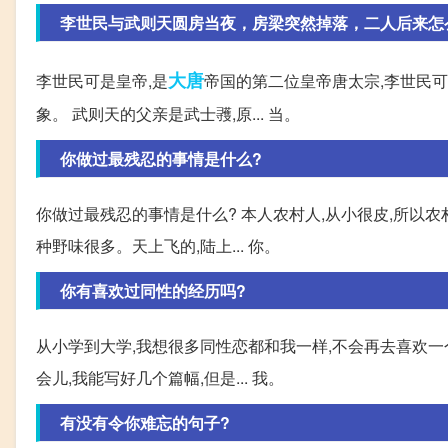
李世民与武则天圆房当夜，房梁突然掉落，二人后来怎
大唐
李世民可是皇帝,是
帝国的第二位皇帝唐太宗,李世民
象。 武则天的父亲是武士彟,原... 当。
你做过最残忍的事情是什么?
你做过最残忍的事情是什么? 本人农村人,从小很皮,所以
种野味很多。天上飞的,陆上... 你。
你有喜欢过同性的经历吗?
从小学到大学,我想很多同性恋都和我一样,不会再去喜欢一
会儿,我能写好几个篇幅,但是... 我。
有没有令你难忘的句子?