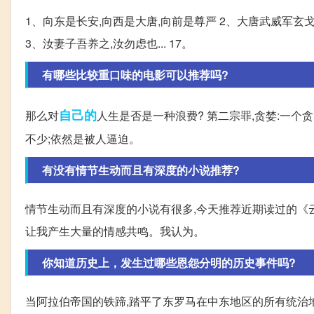
1、向东是长安,向西是大唐,向前是尊严 2、大唐武威军玄
3、汝妻子吾养之,汝勿虑也... 17。
有哪些比较重口味的电影可以推荐吗?
自己的
那么对
人生是否是一种浪费? 第二宗罪,贪婪:一个
不少;依然是被人逼迫。
有没有情节生动而且有深度的小说推荐?
情节生动而且有深度的小说有很多,今天推荐近期读过的《
让我产生大量的情感共鸣。我认为。
你知道历史上，发生过哪些恩怨分明的历史事件吗?
当阿拉伯帝国的铁蹄,踏平了东罗马在中东地区的所有统治地