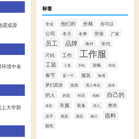
标签
他们的
价格
你可以
专业
地震或异
公司
冬天
劳保
冬季
厂家
员工
品牌
宋代
唐代
工作服
工作
尺码
工装
攻略
工资
时间
村环境中各
手机
春节
服装
是一个
标准
梦幻西游
游戏
用人单位
疫情
自己的
的人
的是
科目
纯棉
衣服
装备
费用
诗人
英语
刚上大学那
面料
还不
都是
酒店
银行
颜色