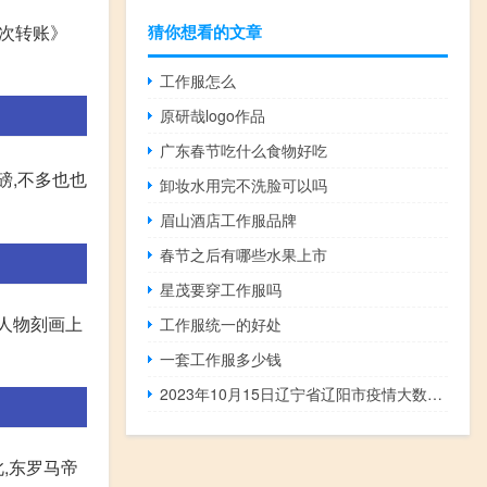
猜你想看的文章
一次转账》
工作服怎么
原研哉logo作品
广东春节吃什么食物好吃
磅,不多也也
卸妆水用完不洗脸可以吗
眉山酒店工作服品牌
春节之后有哪些水果上市
星茂要穿工作服吗
人物刻画上
工作服统一的好处
一套工作服多少钱
2023年10月15日辽宁省辽阳市疫情大数据-今日/今天疫情全网搜索最新实时消息动态情况通知播报
,东罗马帝