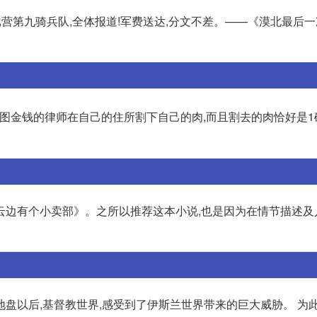
戈营第九骑兵队,全体报道!军费送达,分文不差。——《漠北最后
贪图金钱的律师在自己的住所割下自己的肉,而且割去的肉恰好是1
云边有个小卖部》。之所以推荐这本小说,也是因为在情节描述及
盘以后,基督教世界,感受到了伊斯兰世界带来的巨大威胁。 为此