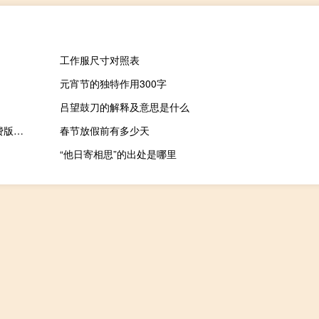
工作服尺寸对照表
元宵节的独特作用300字
吕望鼓刀的解释及意思是什么
标签打印编辑器 V1.0 绿色免费版（标签打印编辑器 V1.0 绿色免费版功能简介）
春节放假前有多少天
“他日寄相思”的出处是哪里