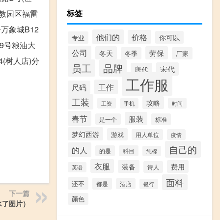
标签
沙高教园区福雷
号万象城B12
他们的
价格
你可以
专业
229号粮油大
公司
冬天
劳保
冬季
厂家
4(树人店)分
员工
品牌
宋代
唐代
工作服
工作
尺码
工装
攻略
工资
时间
手机
春节
服装
是一个
标准
梦幻西游
游戏
用人单位
疫情
自己的
的人
的是
科目
纯棉
衣服
装备
费用
诗人
英语
面料
还不
都是
酒店
银行
下一篇
颜色
水了图片）